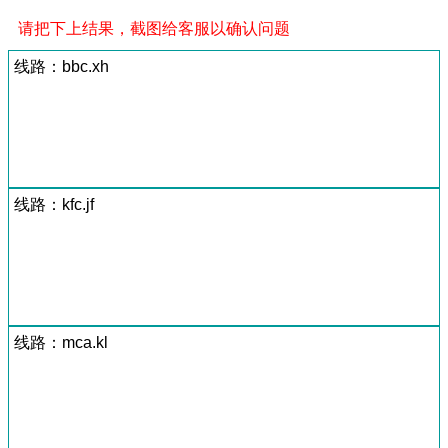
请把下上结果，截图给客服以确认问题
线路：bbc.xh
线路：kfc.jf
线路：mca.kl